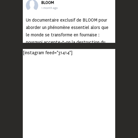
BLOOM
1 month ago
Un documentaire exclusif de BLOOM pour
aborder un phénomène essentiel alors que
le monde se transforme en fournaise :
pourquoi accepte-t-on la destruction du
monde ?
[instagram feed="31414"]
Lisez jusqu’au bout et rendez-vous sur
notre chaîne Youtube (lien en bio) pour
découvrir un film qui génèrera deux choses
importantes : des conversations
interrogeant votre mémoire et celle de vos
proches, et la conscience de tout
...
Voir plus
Photo
BLOOM
2 months ago