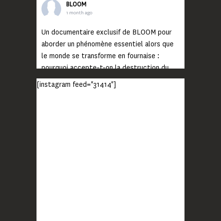
BLOOM
1 month ago
Un documentaire exclusif de BLOOM pour
aborder un phénomène essentiel alors que
le monde se transforme en fournaise :
pourquoi accepte-t-on la destruction du
monde ?
[instagram feed="31414"]
Lisez jusqu’au bout et rendez-vous sur
notre chaîne Youtube (lien en bio) pour
découvrir un film qui génèrera deux choses
importantes : des conversations
interrogeant votre mémoire et celle de vos
proches, et la conscience de tout
...
Voir plus
Photo
BLOOM
2 months ago