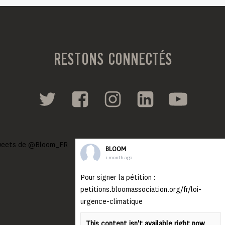
RESTONS CONNECTÉS
eets de @Bloom_FR
BLOOM
1 month ago
Pour signer la pétition :
petitions.bloomassociation.org/fr/loi-
urgence-climatique
This content isn't available right now