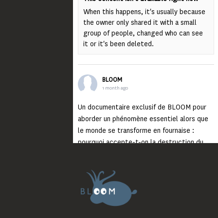
When this happens, it's usually because
the owner only shared it with a small
group of people, changed who can see
it or it's been deleted.
BLOOM
1 month ago
Un documentaire exclusif de BLOOM pour
aborder un phénomène essentiel alors que
le monde se transforme en fournaise :
pourquoi accepte-t-on la destruction du
monde ?
Lisez jusqu’au bout et rendez-vous sur
notre chaîne Youtube (lien en bio) pour
découvrir un film qui génèrera deux choses
importantes : des conversations
interrogeant votre mémoire et celle de vos