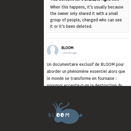
When this happens, it's usually because
the owner only shared it with a small
group of people, changed who can see
it or it's been deleted.
BLOOM
1 month ago
Un documentaire exclusif de BLOOM pour
aborder un phénomène essentiel alors que
le monde se transforme en fournaise :
pourquoi accepte-t-on la destruction du
monde ?
Lisez jusqu’au bout et rendez-vous sur
notre chaîne Youtube (lien en bio) pour
découvrir un film qui génèrera deux choses
importantes : des conversations
interrogeant votre mémoire et celle de vos