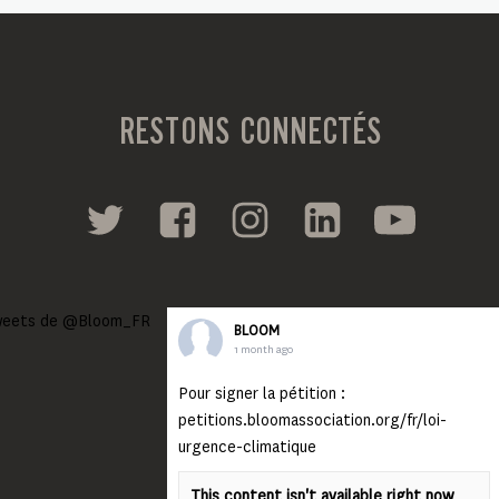
RESTONS CONNECTÉS
eets de @Bloom_FR
BLOOM
1 month ago
Pour signer la pétition :
petitions.bloomassociation.org/fr/loi-
urgence-climatique
This content isn't available right now