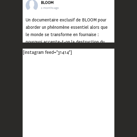
BLOOM
2 months ago
Un documentaire exclusif de BLOOM pour
aborder un phénomène essentiel alors que
le monde se transforme en fournaise :
pourquoi accepte-t-on la destruction du
monde ?
[instagram feed="31414"]
Lisez jusqu’au bout et rendez-vous sur
notre chaîne Youtube (lien en bio) pour
découvrir un film qui génèrera deux choses
importantes : des conversations
interrogeant votre mémoire et celle de vos
proches, et la conscience de tout
...
Voir plus
Photo
BLOOM
2 months ago