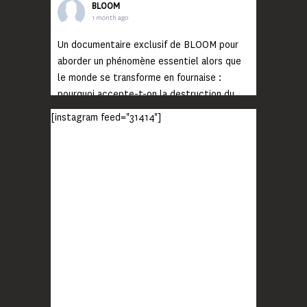
BLOOM
1 month ago
Un documentaire exclusif de BLOOM pour
aborder un phénomène essentiel alors que
le monde se transforme en fournaise :
pourquoi accepte-t-on la destruction du
monde ?
[instagram feed="31414"]
Lisez jusqu’au bout et rendez-vous sur
notre chaîne Youtube (lien en bio) pour
découvrir un film qui génèrera deux choses
importantes : des conversations
interrogeant votre mémoire et celle de vos
proches, et la conscience de tout
...
Voir plus
Photo
BLOOM
2 months ago