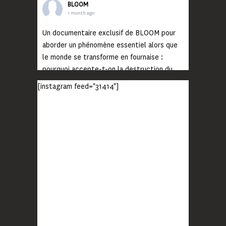
BLOOM
1 month ago
Un documentaire exclusif de BLOOM pour
aborder un phénomène essentiel alors que
le monde se transforme en fournaise :
pourquoi accepte-t-on la destruction du
monde ?
[instagram feed="31414"]
Lisez jusqu’au bout et rendez-vous sur
notre chaîne Youtube (lien en bio) pour
découvrir un film qui génèrera deux choses
importantes : des conversations
interrogeant votre mémoire et celle de vos
proches, et la conscience de tout
...
Voir plus
Photo
BLOOM
2 months ago