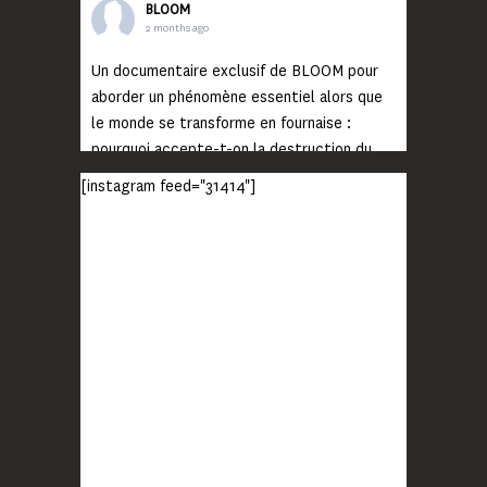
BLOOM
2 months ago
Un documentaire exclusif de BLOOM pour
aborder un phénomène essentiel alors que
le monde se transforme en fournaise :
pourquoi accepte-t-on la destruction du
monde ?
[instagram feed="31414"]
Lisez jusqu’au bout et rendez-vous sur
notre chaîne Youtube (lien en bio) pour
découvrir un film qui génèrera deux choses
importantes : des conversations
interrogeant votre mémoire et celle de vos
proches, et la conscience de tout
...
Voir plus
Photo
BLOOM
2 months ago