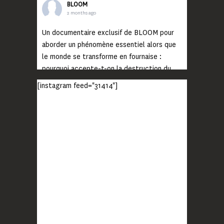
BLOOM
2 months ago
Un documentaire exclusif de BLOOM pour
aborder un phénomène essentiel alors que
le monde se transforme en fournaise :
pourquoi accepte-t-on la destruction du
monde ?
[instagram feed="31414"]
Lisez jusqu’au bout et rendez-vous sur
notre chaîne Youtube (lien en bio) pour
découvrir un film qui génèrera deux choses
importantes : des conversations
interrogeant votre mémoire et celle de vos
proches, et la conscience de tout
...
Voir plus
Photo
BLOOM
2 months ago