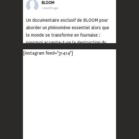
BLOOM
1 month ago
Un documentaire exclusif de BLOOM pour
aborder un phénomène essentiel alors que
le monde se transforme en fournaise :
pourquoi accepte-t-on la destruction du
monde ?
[instagram feed="31414"]
Lisez jusqu’au bout et rendez-vous sur
notre chaîne Youtube (lien en bio) pour
découvrir un film qui génèrera deux choses
importantes : des conversations
interrogeant votre mémoire et celle de vos
proches, et la conscience de tout
...
Voir plus
Photo
BLOOM
2 months ago