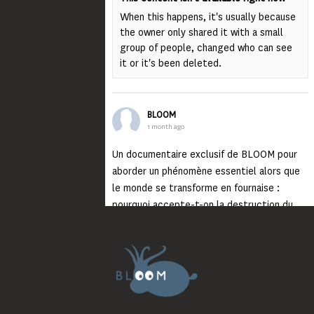
When this happens, it's usually because
the owner only shared it with a small
group of people, changed who can see
it or it's been deleted.
BLOOM
1 month ago
Un documentaire exclusif de BLOOM pour
aborder un phénomène essentiel alors que
le monde se transforme en fournaise :
pourquoi accepte-t-on la destruction du
monde ?
Lisez jusqu’au bout et rendez-vous sur
notre chaîne Youtube (lien en bio) pour
découvrir un film qui génèrera deux choses
importantes : des conversations
interrogeant votre mémoire et celle de vos