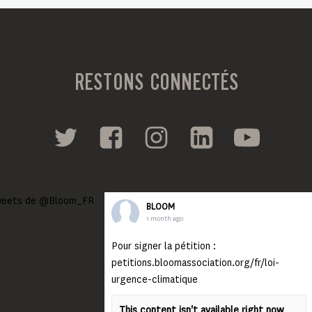
RESTONS CONNECTÉS
eets de @Bloom_FR
BLOOM
1 month ago
Pour signer la pétition :
petitions.bloomassociation.org/fr/loi-
urgence-climatique
This content isn't available right now