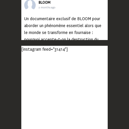
BLOOM
2 months ago
Un documentaire exclusif de BLOOM pour
aborder un phénomène essentiel alors que
le monde se transforme en fournaise :
pourquoi accepte-t-on la destruction du
monde ?
[instagram feed="31414"]
Lisez jusqu’au bout et rendez-vous sur
notre chaîne Youtube (lien en bio) pour
découvrir un film qui génèrera deux choses
importantes : des conversations
interrogeant votre mémoire et celle de vos
proches, et la conscience de tout
...
Voir plus
Photo
BLOOM
2 months ago