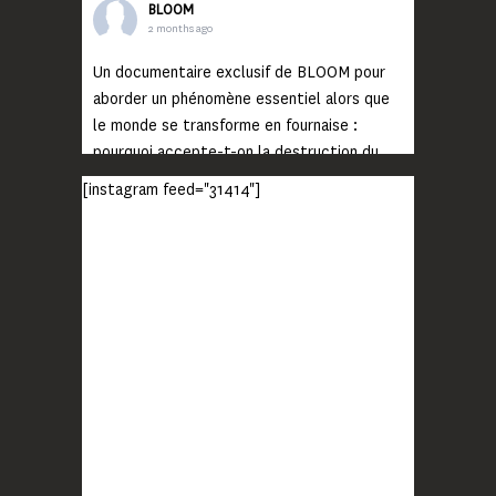
BLOOM
2 months ago
Un documentaire exclusif de BLOOM pour
aborder un phénomène essentiel alors que
le monde se transforme en fournaise :
pourquoi accepte-t-on la destruction du
monde ?
[instagram feed="31414"]
Lisez jusqu’au bout et rendez-vous sur
notre chaîne Youtube (lien en bio) pour
découvrir un film qui génèrera deux choses
importantes : des conversations
interrogeant votre mémoire et celle de vos
proches, et la conscience de tout
...
Voir plus
Photo
BLOOM
2 months ago