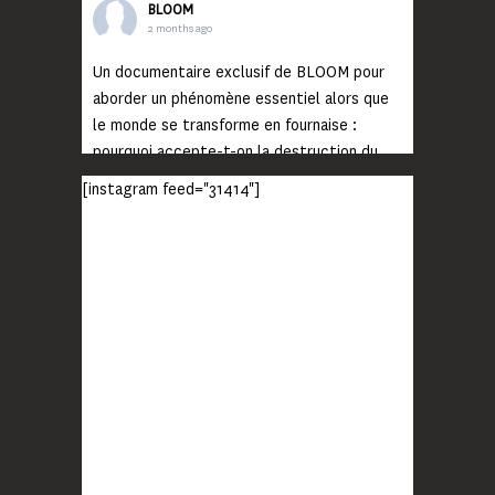
BLOOM
2 months ago
Un documentaire exclusif de BLOOM pour
aborder un phénomène essentiel alors que
le monde se transforme en fournaise :
pourquoi accepte-t-on la destruction du
monde ?
[instagram feed="31414"]
Lisez jusqu’au bout et rendez-vous sur
notre chaîne Youtube (lien en bio) pour
découvrir un film qui génèrera deux choses
importantes : des conversations
interrogeant votre mémoire et celle de vos
proches, et la conscience de tout
...
Voir plus
Photo
BLOOM
2 months ago