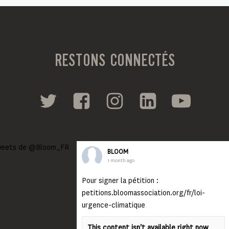
RESTONS CONNECTÉS
eets de @Bloom_FR
BLOOM
1 month ago
Pour signer la pétition :
petitions.bloomassociation.org/fr/loi-
urgence-climatique
This content isn't available right now