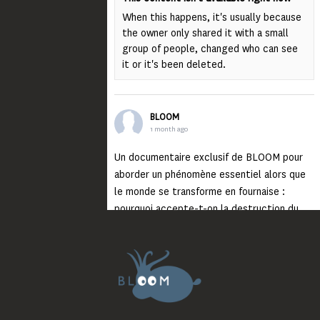
When this happens, it's usually because
the owner only shared it with a small
group of people, changed who can see
it or it's been deleted.
BLOOM
1 month ago
Un documentaire exclusif de BLOOM pour
aborder un phénomène essentiel alors que
le monde se transforme en fournaise :
pourquoi accepte-t-on la destruction du
monde ?
Lisez jusqu’au bout et rendez-vous sur
notre chaîne Youtube (lien en bio) pour
découvrir un film qui génèrera deux choses
importantes : des conversations
interrogeant votre mémoire et celle de vos