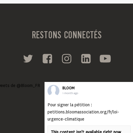
RESTONS CONNECTÉS
eets de @Bloom_FR
BLOOM
1 month ago
Pour signer la pétition :
petitions.bloomassociation.org/fr/loi-
urgence-climatique
This content isn't available right now