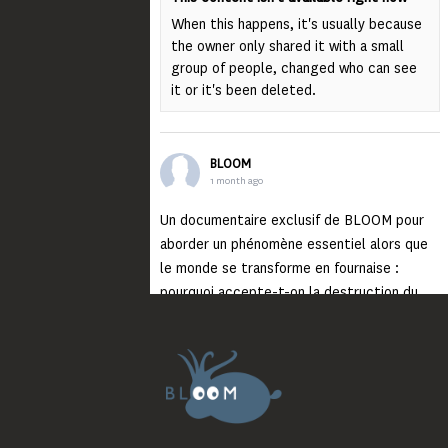
When this happens, it's usually because
the owner only shared it with a small
group of people, changed who can see
it or it's been deleted.
BLOOM
1 month ago
Un documentaire exclusif de BLOOM pour
aborder un phénomène essentiel alors que
le monde se transforme en fournaise :
pourquoi accepte-t-on la destruction du
monde ?
Lisez jusqu’au bout et rendez-vous sur
notre chaîne Youtube (lien en bio) pour
découvrir un film qui génèrera deux choses
importantes : des conversations
interrogeant votre mémoire et celle de vos