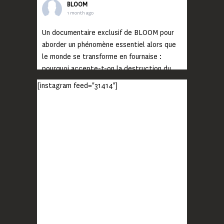
BLOOM
1 month ago
Un documentaire exclusif de BLOOM pour
aborder un phénomène essentiel alors que
le monde se transforme en fournaise :
pourquoi accepte-t-on la destruction du
monde ?
[instagram feed="31414"]
Lisez jusqu’au bout et rendez-vous sur
notre chaîne Youtube (lien en bio) pour
découvrir un film qui génèrera deux choses
importantes : des conversations
interrogeant votre mémoire et celle de vos
proches, et la conscience de tout
...
Voir plus
Photo
BLOOM
2 months ago