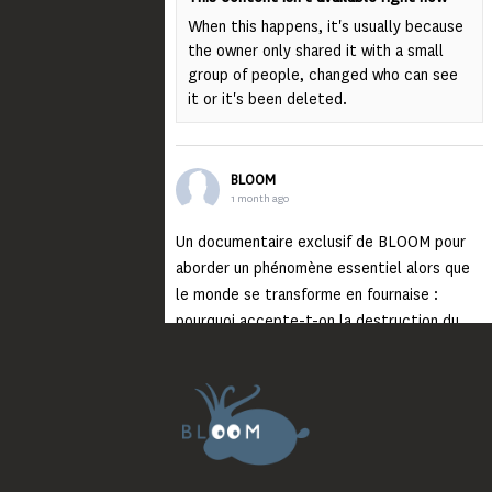
When this happens, it's usually because
the owner only shared it with a small
group of people, changed who can see
it or it's been deleted.
BLOOM
1 month ago
Un documentaire exclusif de BLOOM pour
aborder un phénomène essentiel alors que
le monde se transforme en fournaise :
pourquoi accepte-t-on la destruction du
monde ?
Lisez jusqu’au bout et rendez-vous sur
notre chaîne Youtube (lien en bio) pour
découvrir un film qui génèrera deux choses
importantes : des conversations
interrogeant votre mémoire et celle de vos