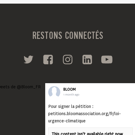
RESTONS CONNECTÉS
eets de @Bloom_FR
BLOOM
1 month ago
Pour signer la pétition :
petitions.bloomassociation.org/fr/loi-
urgence-climatique
This content isn't available right now