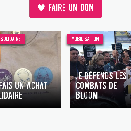
FAIRE UN DON
SOLIDAIRE
MOBILISATION
JE DÉFENDS LES
 FAIS UN ACHAT
COMBATS DE
LIDAIRE
BLOOM