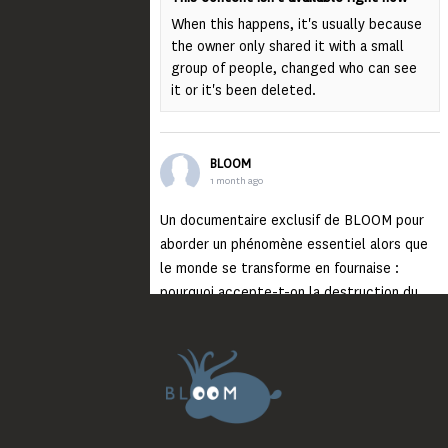
When this happens, it's usually because
the owner only shared it with a small
group of people, changed who can see
it or it's been deleted.
BLOOM
1 month ago
Un documentaire exclusif de BLOOM pour
aborder un phénomène essentiel alors que
le monde se transforme en fournaise :
pourquoi accepte-t-on la destruction du
monde ?
Lisez jusqu’au bout et rendez-vous sur
notre chaîne Youtube (lien en bio) pour
découvrir un film qui génèrera deux choses
importantes : des conversations
interrogeant votre mémoire et celle de vos