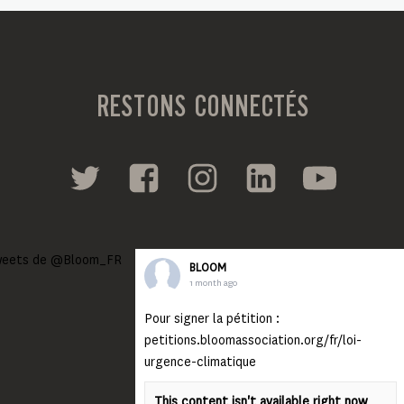
RESTONS CONNECTÉS
eets de @Bloom_FR
BLOOM
1 month ago
Pour signer la pétition :
petitions.bloomassociation.org/fr/loi-
urgence-climatique
This content isn't available right now