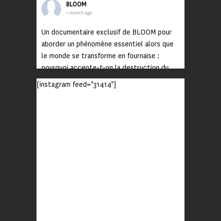
BLOOM
1 month ago
Un documentaire exclusif de BLOOM pour
aborder un phénomène essentiel alors que
le monde se transforme en fournaise :
pourquoi accepte-t-on la destruction du
monde ?
[instagram feed="31414"]
Lisez jusqu’au bout et rendez-vous sur
notre chaîne Youtube (lien en bio) pour
découvrir un film qui génèrera deux choses
importantes : des conversations
interrogeant votre mémoire et celle de vos
proches, et la conscience de tout
...
Voir plus
Photo
BLOOM
2 months ago