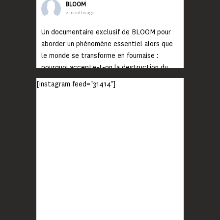
BLOOM
2 months ago
Un documentaire exclusif de BLOOM pour
aborder un phénomène essentiel alors que
le monde se transforme en fournaise :
pourquoi accepte-t-on la destruction du
monde ?
[instagram feed="31414"]
Lisez jusqu’au bout et rendez-vous sur
notre chaîne Youtube (lien en bio) pour
découvrir un film qui génèrera deux choses
importantes : des conversations
interrogeant votre mémoire et celle de vos
proches, et la conscience de tout
...
Voir plus
Photo
BLOOM
2 months ago