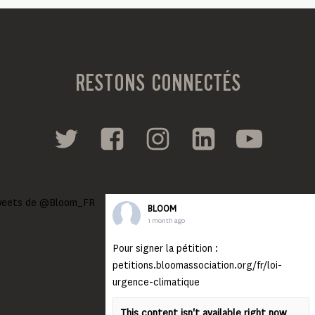
RESTONS CONNECTÉS
eets de @Bloom_FR
BLOOM
1 month ago
Pour signer la pétition :
petitions.bloomassociation.org/fr/loi-
urgence-climatique
This content isn't available right now