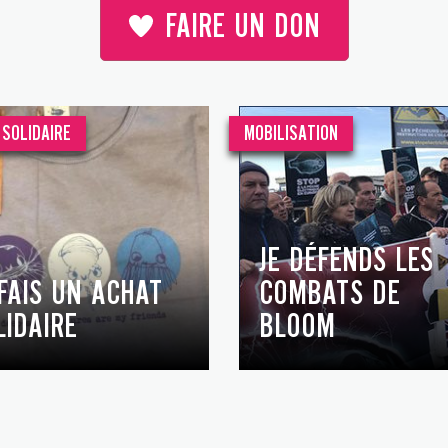
FAIRE UN DON
SOLIDAIRE
MOBILISATION
JE DÉFENDS LES
 FAIS UN ACHAT
COMBATS DE
LIDAIRE
BLOOM