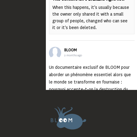
When this happens, it's usually because
the owner only shared it with a small
group of people, changed who can see
it or it's been deleted.
BLOOM
2 months ago
Un documentaire exclusif de BLOOM pour
aborder un phénomène essentiel alors que
le monde se transforme en fournaise :
pourquoi accepte-t-on la destruction du
monde ?
Lisez jusqu’au bout et rendez-vous sur
notre chaîne Youtube (lien en bio) pour
découvrir un film qui génèrera deux choses
importantes : des conversations
interrogeant votre mémoire et celle de vos