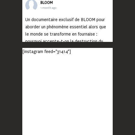
BLOOM
1 month ago
Un documentaire exclusif de BLOOM pour
aborder un phénomène essentiel alors que
le monde se transforme en fournaise :
pourquoi accepte-t-on la destruction du
monde ?
[instagram feed="31414"]
Lisez jusqu’au bout et rendez-vous sur
notre chaîne Youtube (lien en bio) pour
découvrir un film qui génèrera deux choses
importantes : des conversations
interrogeant votre mémoire et celle de vos
proches, et la conscience de tout
...
Voir plus
Photo
BLOOM
2 months ago