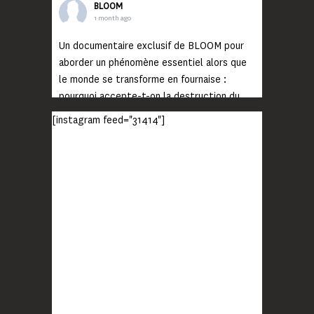
BLOOM
1 month ago
Un documentaire exclusif de BLOOM pour
aborder un phénomène essentiel alors que
le monde se transforme en fournaise :
pourquoi accepte-t-on la destruction du
monde ?
[instagram feed="31414"]
Lisez jusqu’au bout et rendez-vous sur
notre chaîne Youtube (lien en bio) pour
découvrir un film qui génèrera deux choses
importantes : des conversations
interrogeant votre mémoire et celle de vos
proches, et la conscience de tout
...
Voir plus
Photo
BLOOM
2 months ago