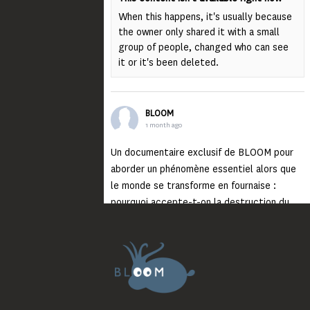
When this happens, it's usually because
the owner only shared it with a small
group of people, changed who can see
it or it's been deleted.
BLOOM
1 month ago
Un documentaire exclusif de BLOOM pour
aborder un phénomène essentiel alors que
le monde se transforme en fournaise :
pourquoi accepte-t-on la destruction du
monde ?
Lisez jusqu’au bout et rendez-vous sur
notre chaîne Youtube (lien en bio) pour
découvrir un film qui génèrera deux choses
importantes : des conversations
interrogeant votre mémoire et celle de vos