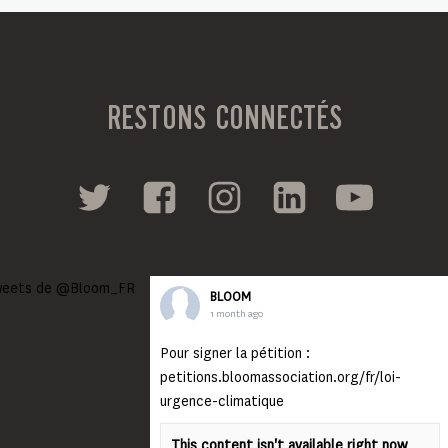
RESTONS CONNECTÉS
eets de @Bloom_FR
BLOOM
1 month ago
Pour signer la pétition :
petitions.bloomassociation.org/fr/loi-
urgence-climatique
This content isn't available right now