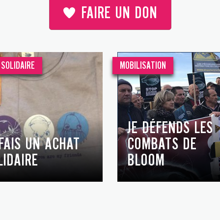
FAIRE UN DON
SOLIDAIRE
MOBILISATION
JE DÉFENDS LES
 FAIS UN ACHAT
COMBATS DE
LIDAIRE
BLOOM