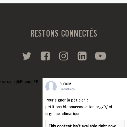
RESTONS CONNECTÉS
eets de @Bloom_FR
BLOOM
1 month ago
Pour signer la pétition :
petitions.bloomassociation.org/fr/loi-
urgence-climatique
This content isn't available right now