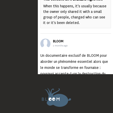
When this happens, it's usually because
the owner only shared it with a small
group of people, changed who can see
it or it's been deleted.
BLOOM
2 months ago
Un documentaire exclusif de BLOOM pour
aborder un phénomène essentiel alors que
le monde se transforme en fournaise :
pourquoi accepte-t-on la destruction du
monde ?
Lisez jusqu’au bout et rendez-vous sur
notre chaîne Youtube (lien en bio) pour
découvrir un film qui génèrera deux choses
importantes : des conversations
interrogeant votre mémoire et celle de vos