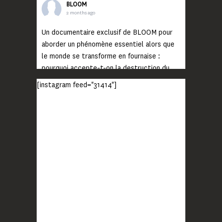
BLOOM
2 months ago
Un documentaire exclusif de BLOOM pour
aborder un phénomène essentiel alors que
le monde se transforme en fournaise :
pourquoi accepte-t-on la destruction du
monde ?
[instagram feed="31414"]
Lisez jusqu’au bout et rendez-vous sur
notre chaîne Youtube (lien en bio) pour
découvrir un film qui génèrera deux choses
importantes : des conversations
interrogeant votre mémoire et celle de vos
proches, et la conscience de tout
...
Voir plus
Photo
BLOOM
2 months ago