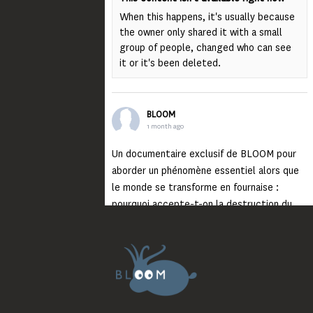
When this happens, it's usually because
the owner only shared it with a small
group of people, changed who can see
it or it's been deleted.
BLOOM
1 month ago
Un documentaire exclusif de BLOOM pour
aborder un phénomène essentiel alors que
le monde se transforme en fournaise :
pourquoi accepte-t-on la destruction du
monde ?
Lisez jusqu’au bout et rendez-vous sur
notre chaîne Youtube (lien en bio) pour
découvrir un film qui génèrera deux choses
importantes : des conversations
interrogeant votre mémoire et celle de vos