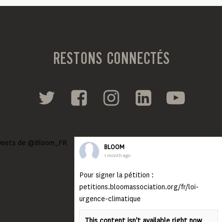
RESTONS CONNECTÉS
eets de @Bloom_FR
BLOOM
1 month ago
Pour signer la pétition :
petitions.bloomassociation.org/fr/loi-
urgence-climatique
This content isn't available right now