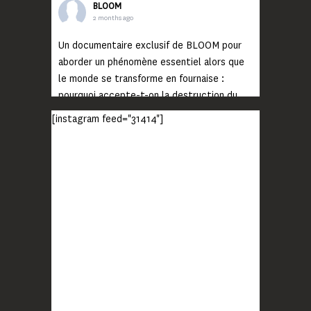
BLOOM
2 months ago
Un documentaire exclusif de BLOOM pour
aborder un phénomène essentiel alors que
le monde se transforme en fournaise :
pourquoi accepte-t-on la destruction du
monde ?
[instagram feed="31414"]
Lisez jusqu’au bout et rendez-vous sur
notre chaîne Youtube (lien en bio) pour
découvrir un film qui génèrera deux choses
importantes : des conversations
interrogeant votre mémoire et celle de vos
proches, et la conscience de tout
...
Voir plus
Photo
BLOOM
2 months ago