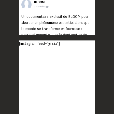
BLOOM
2 months ago
Un documentaire exclusif de BLOOM pour
aborder un phénomène essentiel alors que
le monde se transforme en fournaise :
pourquoi accepte-t-on la destruction du
monde ?
[instagram feed="31414"]
Lisez jusqu’au bout et rendez-vous sur
notre chaîne Youtube (lien en bio) pour
découvrir un film qui génèrera deux choses
importantes : des conversations
interrogeant votre mémoire et celle de vos
proches, et la conscience de tout
...
Voir plus
Photo
BLOOM
2 months ago