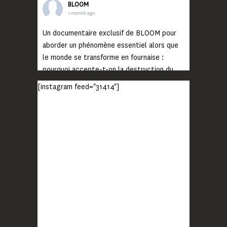
BLOOM
1 month ago
Un documentaire exclusif de BLOOM pour
aborder un phénomène essentiel alors que
le monde se transforme en fournaise :
pourquoi accepte-t-on la destruction du
monde ?
[instagram feed="31414"]
Lisez jusqu’au bout et rendez-vous sur
notre chaîne Youtube (lien en bio) pour
découvrir un film qui génèrera deux choses
importantes : des conversations
interrogeant votre mémoire et celle de vos
proches, et la conscience de tout
...
Voir plus
Photo
BLOOM
2 months ago