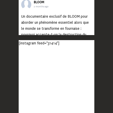
BLOOM
2 months ago
Un documentaire exclusif de BLOOM pour
aborder un phénomène essentiel alors que
le monde se transforme en fournaise :
pourquoi accepte-t-on la destruction du
monde ?
[instagram feed="31414"]
Lisez jusqu’au bout et rendez-vous sur
notre chaîne Youtube (lien en bio) pour
découvrir un film qui génèrera deux choses
importantes : des conversations
interrogeant votre mémoire et celle de vos
proches, et la conscience de tout
...
Voir plus
Photo
BLOOM
2 months ago