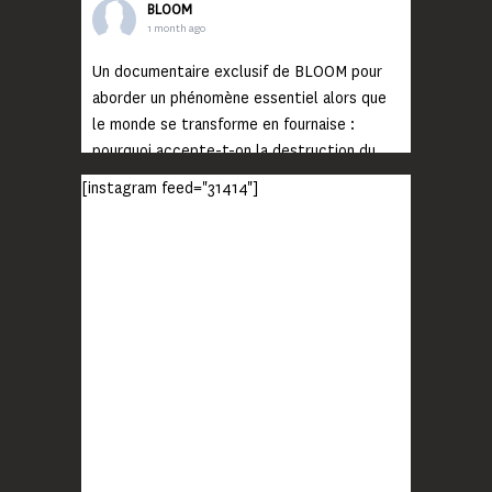
BLOOM
1 month ago
Un documentaire exclusif de BLOOM pour
aborder un phénomène essentiel alors que
le monde se transforme en fournaise :
pourquoi accepte-t-on la destruction du
monde ?
[instagram feed="31414"]
Lisez jusqu’au bout et rendez-vous sur
notre chaîne Youtube (lien en bio) pour
découvrir un film qui génèrera deux choses
importantes : des conversations
interrogeant votre mémoire et celle de vos
proches, et la conscience de tout
...
Voir plus
Photo
BLOOM
2 months ago