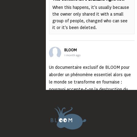
When this happens, it's usually because
the owner only shared it with a small
group of people, changed who can see
it or it's been deleted.
BLOOM
1 month ago
Un documentaire exclusif de BLOOM pour
aborder un phénomène essentiel alors que
le monde se transforme en fournaise :
pourquoi accepte-t-on la destruction du
monde ?
Lisez jusqu’au bout et rendez-vous sur
notre chaîne Youtube (lien en bio) pour
découvrir un film qui génèrera deux choses
importantes : des conversations
interrogeant votre mémoire et celle de vos