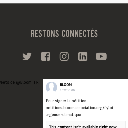
RESTONS CONNECTÉS
eets de @Bloom_FR
BLOOM
1 month ago
Pour signer la pétition :
petitions.bloomassociation.org/fr/loi-
urgence-climatique
This content isn't available right now