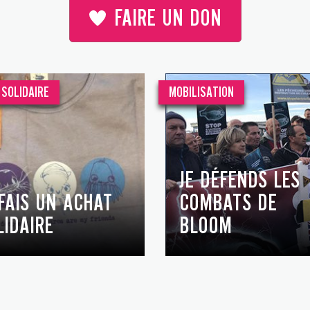
FAIRE UN DON
SOLIDAIRE
MOBILISATION
JE DÉFENDS LES
 FAIS UN ACHAT
COMBATS DE
LIDAIRE
BLOOM