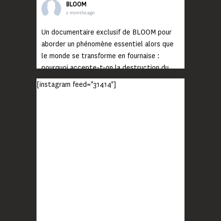
BLOOM
2 months ago
Un documentaire exclusif de BLOOM pour
aborder un phénomène essentiel alors que
le monde se transforme en fournaise :
pourquoi accepte-t-on la destruction du
monde ?
[instagram feed="31414"]
Lisez jusqu’au bout et rendez-vous sur
notre chaîne Youtube (lien en bio) pour
découvrir un film qui génèrera deux choses
importantes : des conversations
interrogeant votre mémoire et celle de vos
proches, et la conscience de tout
...
Voir plus
Photo
BLOOM
2 months ago