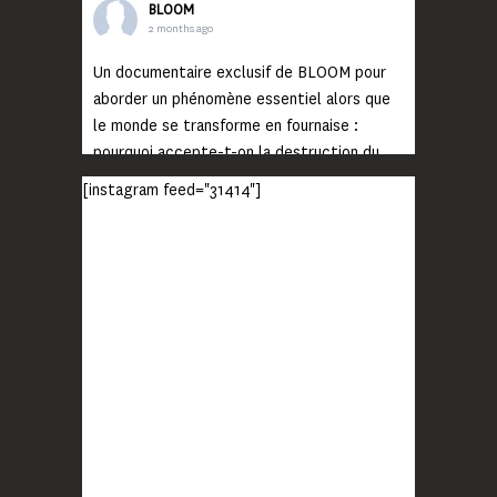
BLOOM
2 months ago
Un documentaire exclusif de BLOOM pour
aborder un phénomène essentiel alors que
le monde se transforme en fournaise :
pourquoi accepte-t-on la destruction du
monde ?
[instagram feed="31414"]
Lisez jusqu’au bout et rendez-vous sur
notre chaîne Youtube (lien en bio) pour
découvrir un film qui génèrera deux choses
importantes : des conversations
interrogeant votre mémoire et celle de vos
proches, et la conscience de tout
...
Voir plus
Photo
BLOOM
2 months ago