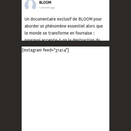
BLOOM
1 month ago
Un documentaire exclusif de BLOOM pour
aborder un phénomène essentiel alors que
le monde se transforme en fournaise :
pourquoi accepte-t-on la destruction du
monde ?
[instagram feed="31414"]
Lisez jusqu’au bout et rendez-vous sur
notre chaîne Youtube (lien en bio) pour
découvrir un film qui génèrera deux choses
importantes : des conversations
interrogeant votre mémoire et celle de vos
proches, et la conscience de tout
...
Voir plus
Photo
BLOOM
2 months ago