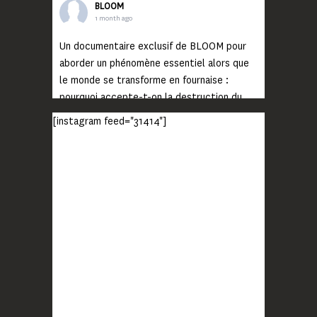
BLOOM
1 month ago
Un documentaire exclusif de BLOOM pour
aborder un phénomène essentiel alors que
le monde se transforme en fournaise :
pourquoi accepte-t-on la destruction du
monde ?
[instagram feed="31414"]
Lisez jusqu’au bout et rendez-vous sur
notre chaîne Youtube (lien en bio) pour
découvrir un film qui génèrera deux choses
importantes : des conversations
interrogeant votre mémoire et celle de vos
proches, et la conscience de tout
...
Voir plus
Photo
BLOOM
2 months ago