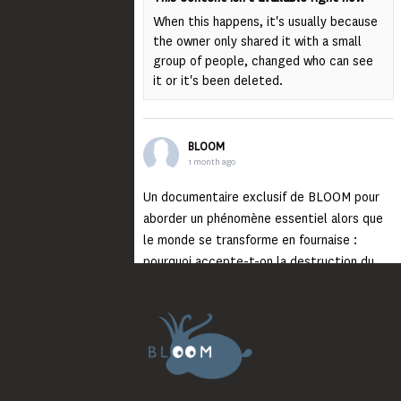
When this happens, it's usually because
the owner only shared it with a small
group of people, changed who can see
it or it's been deleted.
BLOOM
1 month ago
Un documentaire exclusif de BLOOM pour
aborder un phénomène essentiel alors que
le monde se transforme en fournaise :
pourquoi accepte-t-on la destruction du
monde ?
Lisez jusqu’au bout et rendez-vous sur
notre chaîne Youtube (lien en bio) pour
découvrir un film qui génèrera deux choses
importantes : des conversations
interrogeant votre mémoire et celle de vos