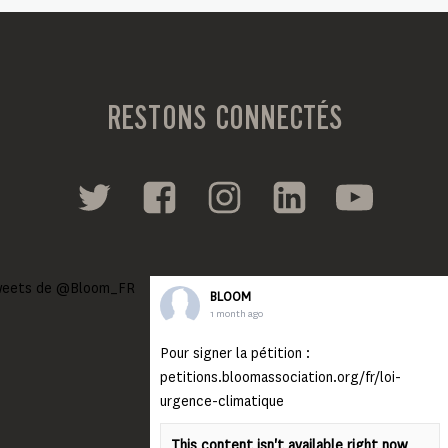
RESTONS CONNECTÉS
eets de @Bloom_FR
BLOOM
1 month ago
Pour signer la pétition :
petitions.bloomassociation.org/fr/loi-
urgence-climatique
This content isn't available right now