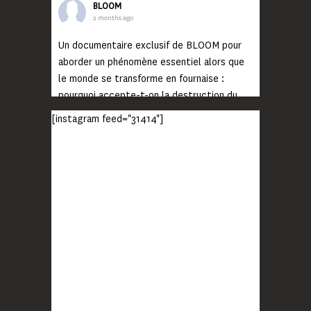
BLOOM
2 months ago
Un documentaire exclusif de BLOOM pour
aborder un phénomène essentiel alors que
le monde se transforme en fournaise :
pourquoi accepte-t-on la destruction du
monde ?
[instagram feed="31414"]
Lisez jusqu’au bout et rendez-vous sur
notre chaîne Youtube (lien en bio) pour
découvrir un film qui génèrera deux choses
importantes : des conversations
interrogeant votre mémoire et celle de vos
proches, et la conscience de tout
...
Voir plus
Photo
BLOOM
2 months ago