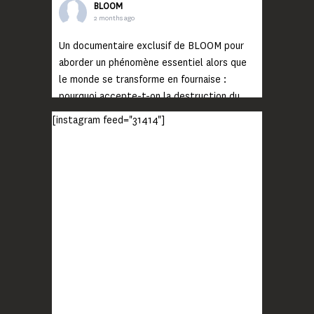
BLOOM
2 months ago
Un documentaire exclusif de BLOOM pour
aborder un phénomène essentiel alors que
le monde se transforme en fournaise :
pourquoi accepte-t-on la destruction du
monde ?
[instagram feed="31414"]
Lisez jusqu’au bout et rendez-vous sur
notre chaîne Youtube (lien en bio) pour
découvrir un film qui génèrera deux choses
importantes : des conversations
interrogeant votre mémoire et celle de vos
proches, et la conscience de tout
...
Voir plus
Photo
BLOOM
2 months ago