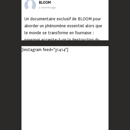
BLOOM
2 months ago
Un documentaire exclusif de BLOOM pour
aborder un phénomène essentiel alors que
le monde se transforme en fournaise :
pourquoi accepte-t-on la destruction du
monde ?
[instagram feed="31414"]
Lisez jusqu’au bout et rendez-vous sur
notre chaîne Youtube (lien en bio) pour
découvrir un film qui génèrera deux choses
importantes : des conversations
interrogeant votre mémoire et celle de vos
proches, et la conscience de tout
...
Voir plus
Photo
BLOOM
2 months ago