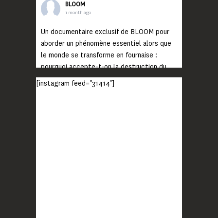
BLOOM
1 month ago
Un documentaire exclusif de BLOOM pour
aborder un phénomène essentiel alors que
le monde se transforme en fournaise :
pourquoi accepte-t-on la destruction du
monde ?
[instagram feed="31414"]
Lisez jusqu’au bout et rendez-vous sur
notre chaîne Youtube (lien en bio) pour
découvrir un film qui génèrera deux choses
importantes : des conversations
interrogeant votre mémoire et celle de vos
proches, et la conscience de tout
...
Voir plus
Photo
BLOOM
2 months ago