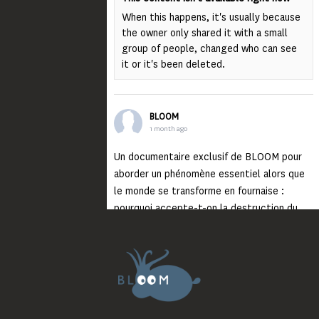
When this happens, it's usually because
the owner only shared it with a small
group of people, changed who can see
it or it's been deleted.
BLOOM
1 month ago
Un documentaire exclusif de BLOOM pour
aborder un phénomène essentiel alors que
le monde se transforme en fournaise :
pourquoi accepte-t-on la destruction du
monde ?
Lisez jusqu’au bout et rendez-vous sur
notre chaîne Youtube (lien en bio) pour
découvrir un film qui génèrera deux choses
importantes : des conversations
interrogeant votre mémoire et celle de vos