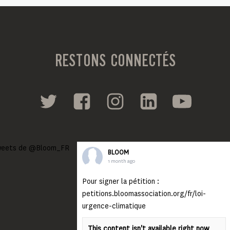
RESTONS CONNECTÉS
eets de @Bloom_FR
BLOOM
1 month ago
Pour signer la pétition :
petitions.bloomassociation.org/fr/loi-
urgence-climatique
This content isn't available right now