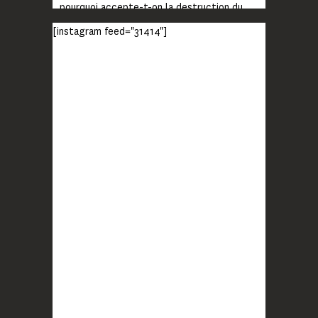
pourquoi accepte-t-on la destruction du
monde ?
[instagram feed="31414"]
Lisez jusqu’au bout et rendez-vous sur
notre chaîne Youtube (lien en bio) pour
découvrir un film qui génèrera deux choses
importantes : des conversations
interrogeant votre mémoire et celle de vos
proches, et la conscience de tout
...
Voir plus
Photo
BLOOM
2 months ago
Quand on vous dit que la mobilisation paye !
MERCI !
Photo