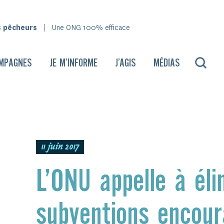
s pêcheurs
Une ONG 100% efficace
MPAGNES
JE M’INFORME
J’AGIS
MÉDIAS
11 juin 2017
L’ONU appelle à éli
subventions encour