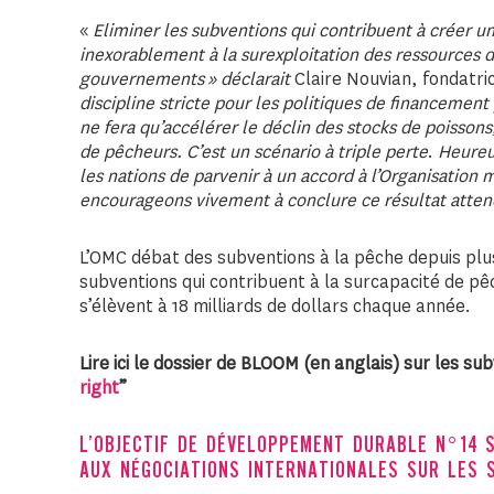
«
Eliminer les subventions qui contribuent à créer u
inexorablement à la surexploitation des ressources de
gouvernements » déclarait
Claire Nouvian, fondatr
discipline stricte pour les politiques de financemen
ne fera qu’accélérer le déclin des stocks de poisso
de pêcheurs. C’est un scénario à triple perte
.
Heureus
les nations de parvenir à un accord à l’Organisatio
encourageons vivement à conclure ce résultat atte
L’OMC débat des subventions à la pêche depuis plu
subventions qui contribuent à la surcapacité de pêc
s’élèvent à 18 milliards de dollars chaque année.
Lire ici le dossier de BLOOM (en anglais) sur les sub
right
”
L’OBJECTIF DE DÉVELOPPEMENT DURABLE N°14 
AUX NÉGOCIATIONS INTERNATIONALES SUR LES 