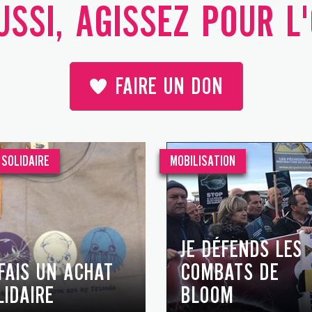
SSI, AGISSEZ POUR L
FAIRE UN DON
SOLIDAIRE
MOBILISATION
JE DÉFENDS LES
 FAIS UN ACHAT
COMBATS DE
LIDAIRE
BLOOM