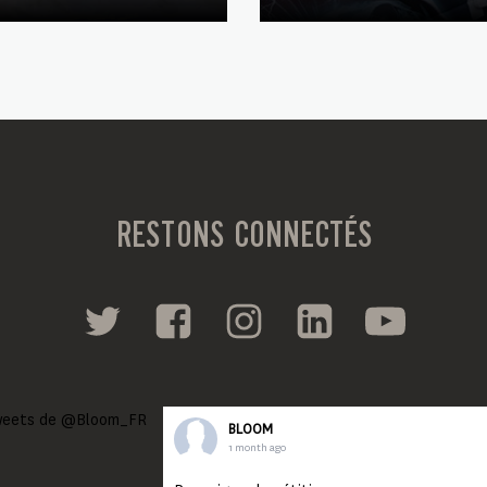
RESTONS CONNECTÉS
eets de @Bloom_FR
BLOOM
1 month ago