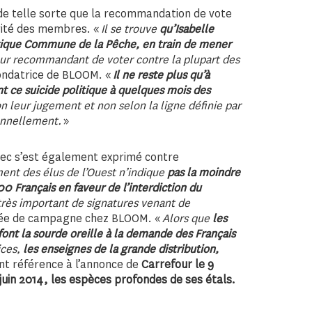
 de telle sorte que la recommandation de vote
rité des membres. «
Il se trouve
qu’Isabelle
litique Commune de la Pêche, en train de mener
eur recommandant de voter contre la plupart des
fondatrice de BLOOM. «
Il ne reste plus qu’à
t ce suicide politique à quelques mois des
 leur jugement et non selon la ligne définie par
onnellement.
»
dec s’est également exprimé contre
nt des élus de l’Ouest n’indique
pas la moindre
0 Français en faveur de l’interdiction du
rès important de signatures venant de
rgée de campagne chez BLOOM. «
Alors que
les
font la sourde oreille à la demande des Français
ices,
les enseignes de la grande distribution,
ant référence à l’annonce de
Carrefour le 9
juin 2014, les espèces profondes de ses étals.