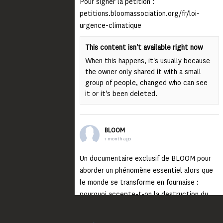
Pour signer la pétition :
petitions.bloomassociation.org/fr/loi-
urgence-climatique
This content isn't available right now
When this happens, it's usually because
the owner only shared it with a small
group of people, changed who can see
it or it's been deleted.
BLOOM
1 month ago
Un documentaire exclusif de BLOOM pour
aborder un phénomène essentiel alors que
le monde se transforme en fournaise :
pourquoi accepte-t-on la destruction du
monde ?
Lisez jusqu’au bout et rendez-vous sur