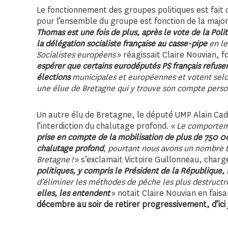
Le fonctionnement des groupes politiques est fait
pour l’ensemble du groupe est fonction de la majo
Thomas est une fois de plus, après le vote de la Po
la délégation socialiste française au casse-pipe
en l
Socialistes européens
» réagissait Claire Nouvian, 
espérer que certains eurodéputés PS français refusen
élections
municipales et européennes et votent selon
une élue de Bretagne qui y trouve son compte pers
Un autre élu de Bretagne, le député UMP Alain Ca
l’interdiction du chalutage profond. «
Le comporteme
prise en compte de la mobilisation de plus de 750 00
chalutage profond
, pourtant nous avons un nombre t
Bretagne !
» s’exclamait Victoire Guillonneau, cha
politiques, y compris le Président de la République, 
d’éliminer les méthodes de pêche les plus destructr
elles, les entendent
» notait Claire Nouvian en fais
décembre au soir de retirer progressivement, d’ici 