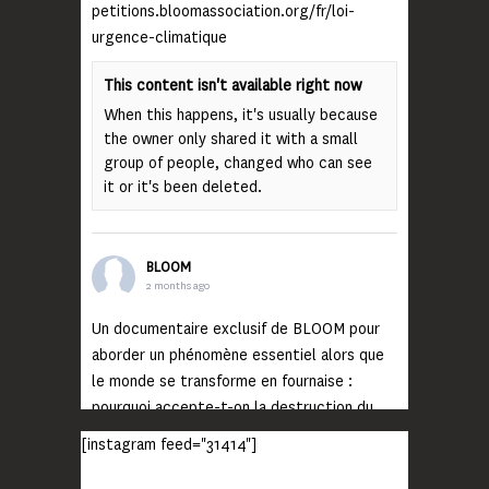
petitions.bloomassociation.org/fr/loi-
urgence-climatique
This content isn't available right now
When this happens, it's usually because
the owner only shared it with a small
group of people, changed who can see
it or it's been deleted.
BLOOM
2 months ago
Un documentaire exclusif de BLOOM pour
aborder un phénomène essentiel alors que
le monde se transforme en fournaise :
pourquoi accepte-t-on la destruction du
monde ?
[instagram feed="31414"]
Lisez jusqu’au bout et rendez-vous sur