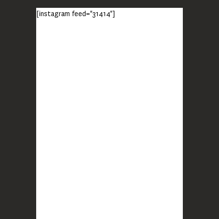
monde ?
[instagram feed="31414"]
Lisez jusqu’au bout et rendez-vous sur
notre chaîne Youtube (lien en bio) pour
découvrir un film qui génèrera deux choses
importantes : des conversations
interrogeant votre mémoire et celle de vos
proches, et la conscience de tout
...
Voir plus
Photo
BLOOM
2 months ago
Quand on vous dit que la mobilisation paye !
MERCI !
Photo
BLOOM
updated their cover photo.