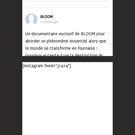
BLOOM
2 months ago
Un documentaire exclusif de BLOOM pour
aborder un phénomène essentiel alors que
le monde se transforme en fournaise :
pourquoi accepte-t-on la destruction du
monde ?
[instagram feed="31414"]
Lisez jusqu’au bout et rendez-vous sur
notre chaîne Youtube (lien en bio) pour
découvrir un film qui génèrera deux choses
importantes : des conversations
interrogeant votre mémoire et celle de vos
proches, et la conscience de tout
...
Voir plus
Photo